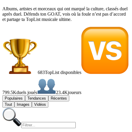
Albums, artistes et morceaux qui ont marqué la culture, classés duel
après duel. Défends ton GOAT, vois où la foule n’est pas d’accord
et partage ta TopList musicale ultime.
683
TopList disponibles
799.5K
duels joués
23.4K
joueurs
Populaires
Tendances
Récentes
Tout
Images
Vidéos