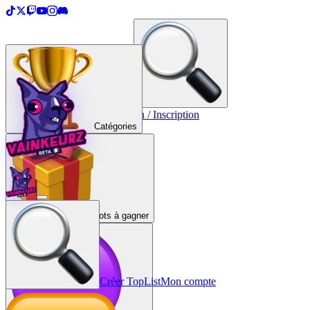
＋
Créer une TopList
Connexion / Inscription
Catégories
Lots à gagner
Créer TopList
Mon compte