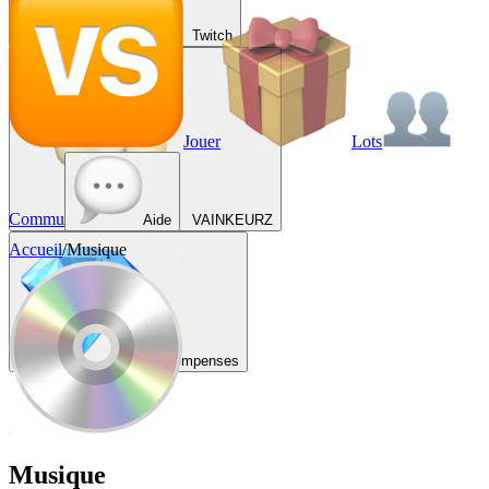
Twitch
Jouer
Lots
Commu
Aide
VAINKEURZ
Accueil
/
Musique
Récompenses
Musique