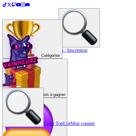
＋
Créer une TopList
Connexion / Inscription
Catégories
Lots à gagner
Créer TopList
Mon compte