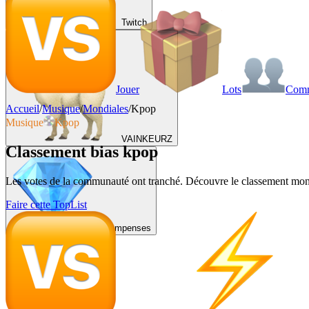
Twitch
Jouer
Lots
Com
Accueil
/
Musique
/
Mondiales
/
Kpop
Musique
Kpop
VAINKEURZ
Classement bias kpop
Les votes de la communauté ont tranché. Découvre le classement mondi
Faire cette TopList
Récompenses