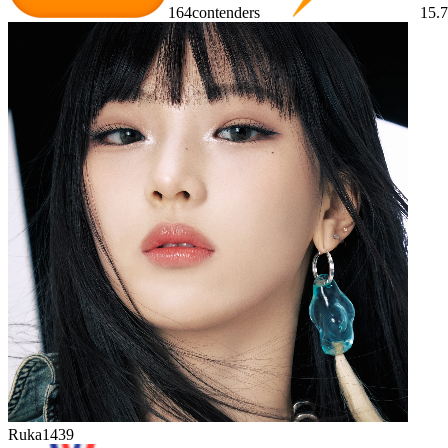
164
contenders
15.
Ruka
1439