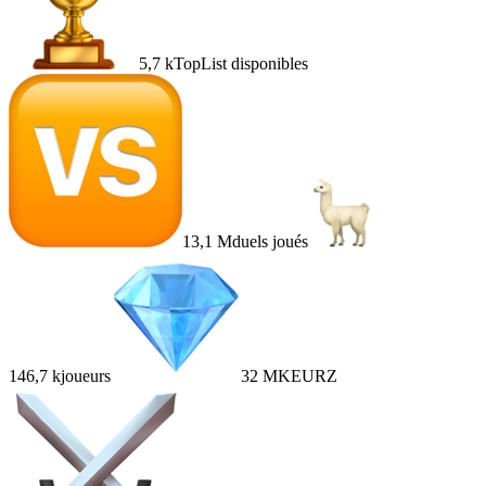
5,7 k
TopList disponibles
13,1 M
duels joués
146,7 k
joueurs
32 M
KEURZ