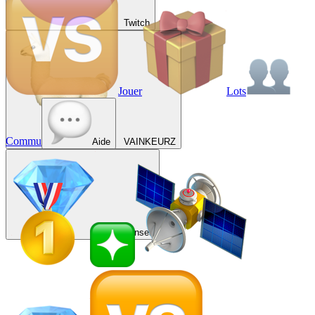
Twitch
Jouer
Lots
Commu
Aide
VAINKEURZ
Récompenses