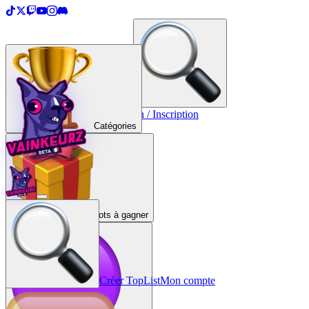
＋
Créer une TopList
Connexion / Inscription
Catégories
Lots à gagner
Créer TopList
Mon compte