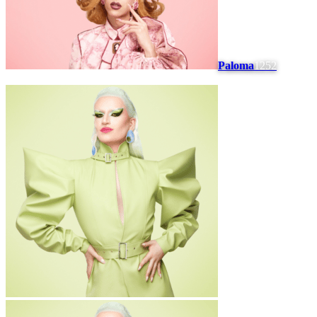
Paloma
1252
#
5