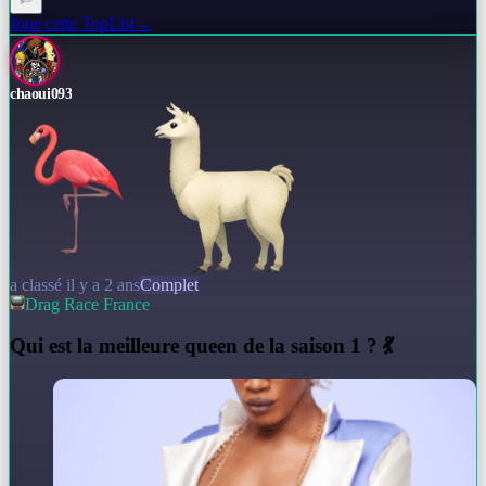
Joue cette TopList
→
chaoui093
a classé il y a 2 ans
Complet
Drag Race France
Q
ui est la meilleure queen de la saison 1 ? 💃