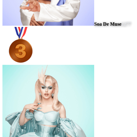
Soa De Muse
1277