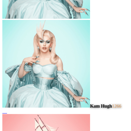
Kam Hugh
1266
#
4