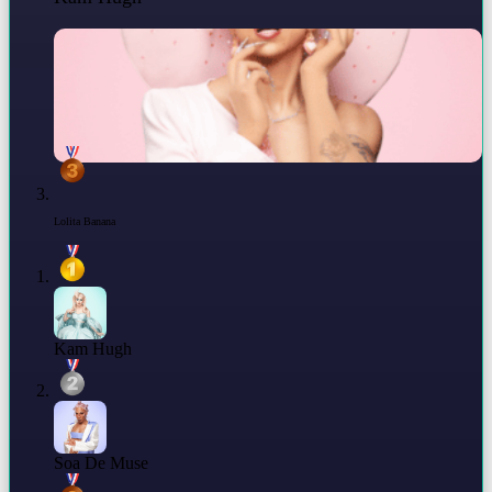
Lolita Banana
Kam Hugh
Soa De Muse