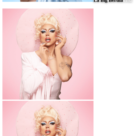
La Big Bertha
1182
#
7