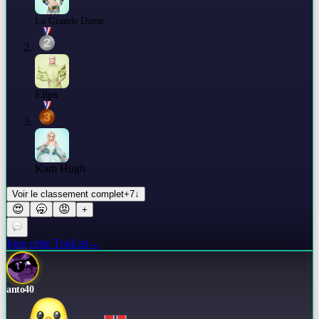
La Grande Dame
Elips
Kam Hugh
Voir le classement complet
+
7
↓
😍
🥱
😡
+
Joue cette TopList
→
anto40