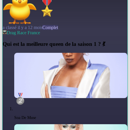
a classé il y a 12 mois
Complet
Drag Race France
Q
ui est la meilleure queen de la saison 1 ? 💃
Soa De Muse