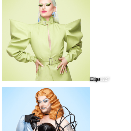
Elips
1227
#
6