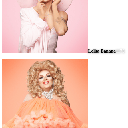
Lolita Banana
1173
#
8