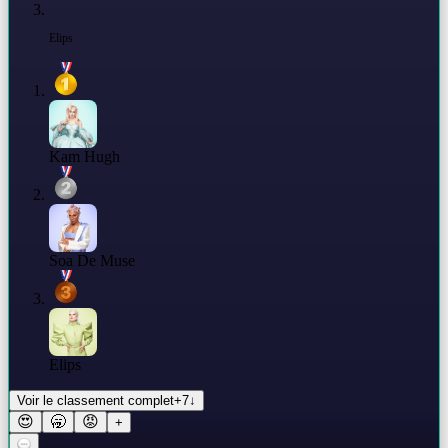
Elips
Kam Hugh
Soa De Muse
Elips
Voir le classement complet
+
7
↓
😍
🥱
😡
+