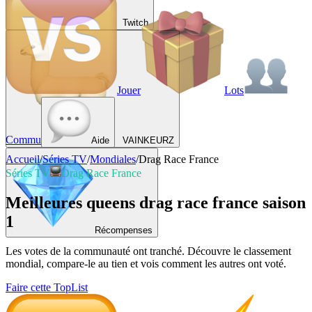
Twitch
Jouer
Lots
Commu
Aide
VAINKEURZ
Accueil
/
Séries TV
/
Mondiales
/
Drag Race France
Séries TV
Drag Race France
Meilleures queens drag race france saison
1
Récompenses
Les votes de la communauté ont tranché. Découvre le classement
mondial, compare-le au tien et vois comment les autres ont voté.
Faire cette TopList