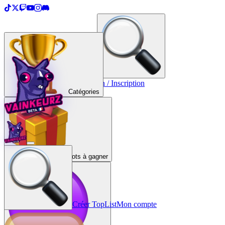
＋
Créer une TopList
Connexion / Inscription
Catégories
Lots à gagner
Créer TopList
Mon compte