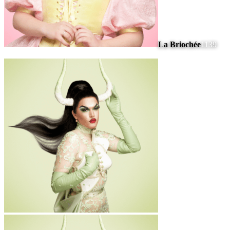
La Briochée
1139
#
10