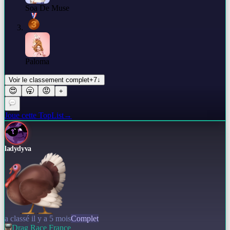
Soa De Muse
Paloma
Voir le classement complet
+
7
↓
😍
🥱
😡
+
Joue cette TopList
→
ladydyva
a classé il y a 5 mois
Complet
Drag Race France