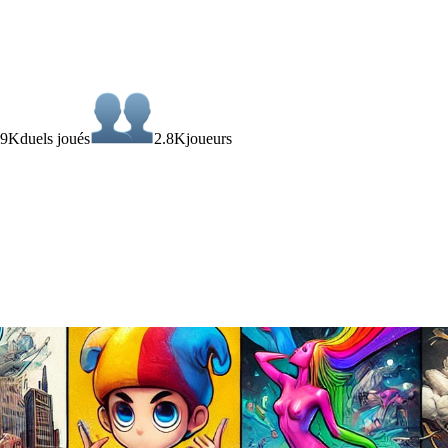
.9K
duels joués
2.8K
joueurs