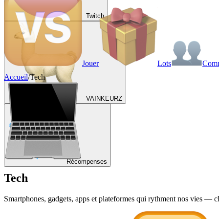
Twitch
Jouer
Lots
Com
Accueil
/
Tech
VAINKEURZ
Récompenses
Tech
Smartphones, gadgets, apps et plateformes qui rythment nos vies — cla