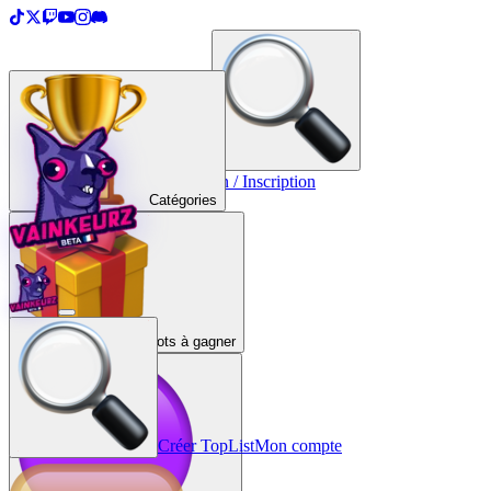
＋
Créer une TopList
Connexion / Inscription
Catégories
Lots à gagner
Créer TopList
Mon compte