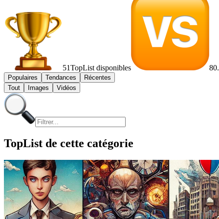
51
TopList disponibles
80
Populaires
Tendances
Récentes
Tout
Images
Vidéos
TopList de cette catégorie