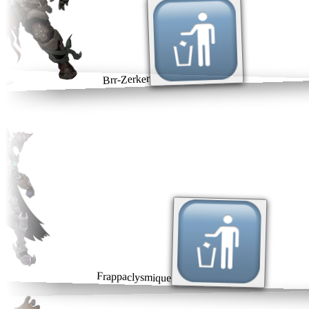
Brr-Zerker
Frappaclysmique