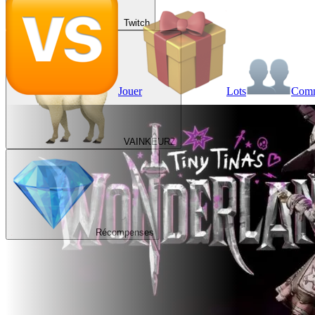
Twitch
Jouer
Lots
Com
VAINKEURZ
Récompenses