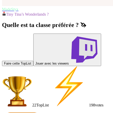
MadeStyx
Tiny Tina’s Wonderlands ?
Quelle est ta classe préférée ? 🦄
Faire cette TopList
Jouer avec les viewers
22
TopList
198
votes