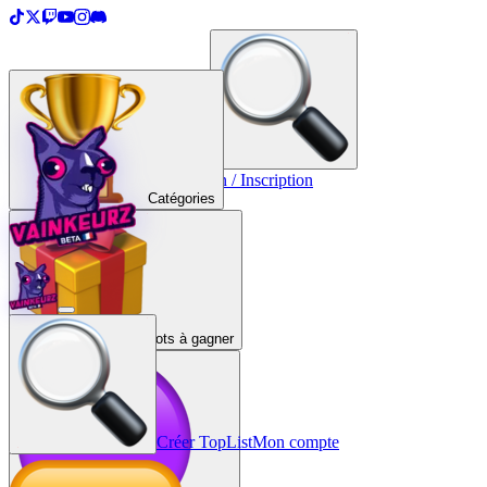
＋
Créer une TopList
Connexion / Inscription
Catégories
Lots à gagner
Créer TopList
Mon compte