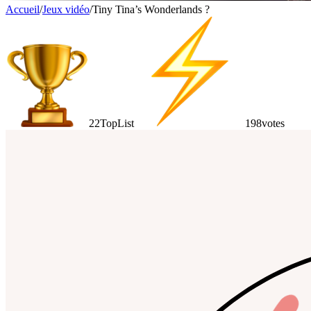
Accueil
/
Jeux vidéo
/
Tiny Tina’s Wonderlands ?
22
TopList
198
votes