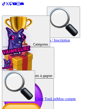
＋
Créer une TopList
Connexion / Inscription
Catégories
Lots à gagner
Créer TopList
Mon compte