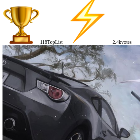
118
TopList
2.4k
votes