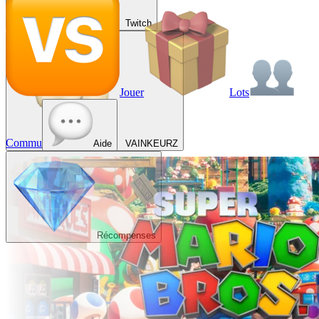
Twitch
Jouer
Lots
Commu
Aide
VAINKEURZ
Récompenses