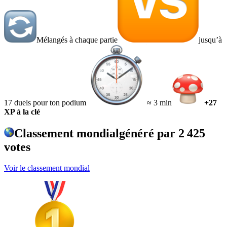
Mélangés à chaque partie
jusqu’à
17 duels pour ton podium
≈ 3 min
+27
XP à la clé
Classement mondial
généré par
2 425
votes
Voir le classement mondial