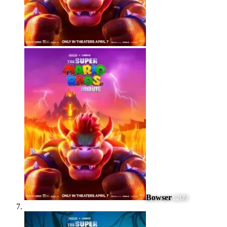
Bowser
1209
#
7