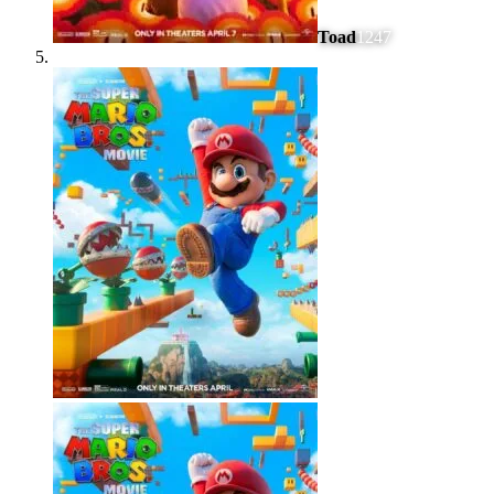
Toad
1247
#
5