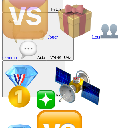
Twitch
Jouer
Lots
Commu
Aide
VAINKEURZ
Récompenses