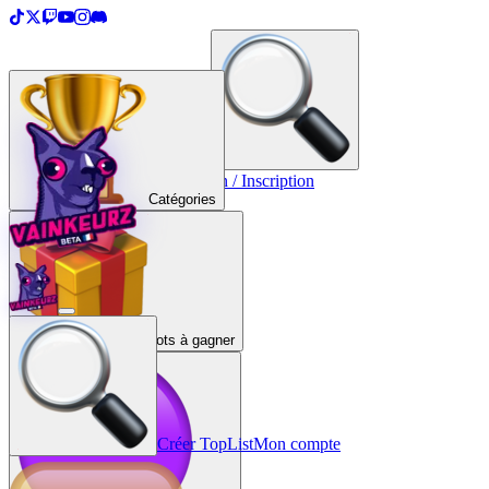
＋
Créer une TopList
Connexion / Inscription
Catégories
Lots à gagner
Créer TopList
Mon compte