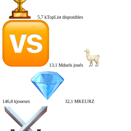
5,7 k
TopList disponibles
13,1 M
duels joués
146,8 k
joueurs
32,1 M
KEURZ