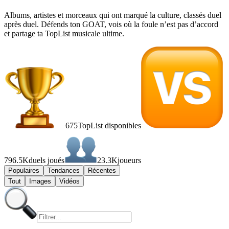
Albums, artistes et morceaux qui ont marqué la culture, classés duel
après duel. Défends ton GOAT, vois où la foule n’est pas d’accord
et partage ta TopList musicale ultime.
675
TopList disponibles
796.5K
duels joués
23.3K
joueurs
Populaires
Tendances
Récentes
Tout
Images
Vidéos