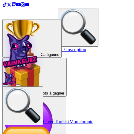
＋
Créer une TopList
Connexion / Inscription
Catégories
Lots à gagner
Créer TopList
Mon compte