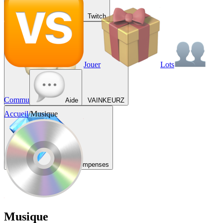
Twitch
Jouer
Lots
Commu
Aide
VAINKEURZ
Accueil
/
Musique
Récompenses
Musique