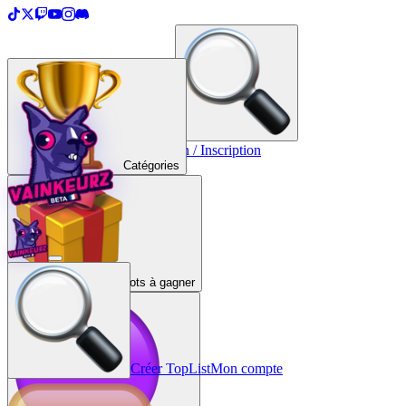
＋
Créer une TopList
Connexion / Inscription
Catégories
Lots à gagner
Créer TopList
Mon compte