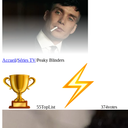
Accueil
/
Séries TV
/
Peaky Blinders
55
TopList
374
votes