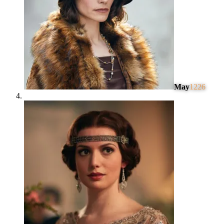
May
1226
#
4