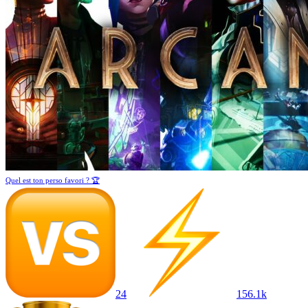
Quel est ton perso favori ? 🏆
24
156.1k