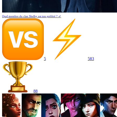
Quel membre du clan Shelby est ton préféré ? 🚬
5
583
88