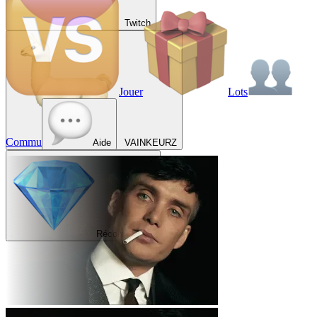
Twitch
Jouer
Lots
Commu
Aide
VAINKEURZ
Récompenses