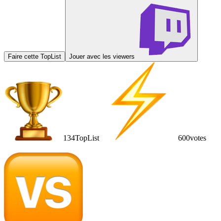
Faire cette TopList
Jouer avec les viewers
134
TopList
600
votes