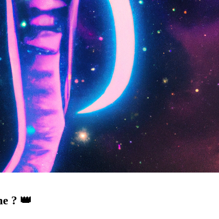
me ? 👑