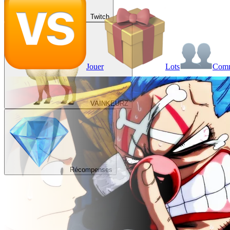
Twitch
Jouer
Lots
Com
VAINKEURZ
Récompenses