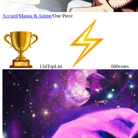
Accueil
/
Manga & Anime
/
One Piece
134
TopList
600
votes