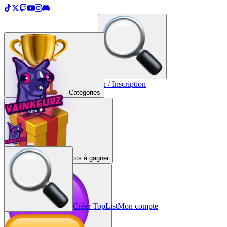
＋
Créer une TopList
Connexion / Inscription
Catégories
Lots à gagner
Créer TopList
Mon compte