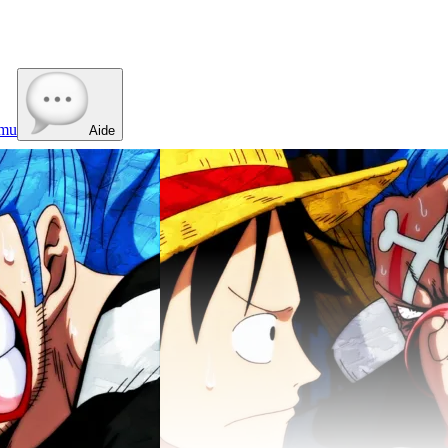
mu
Aide