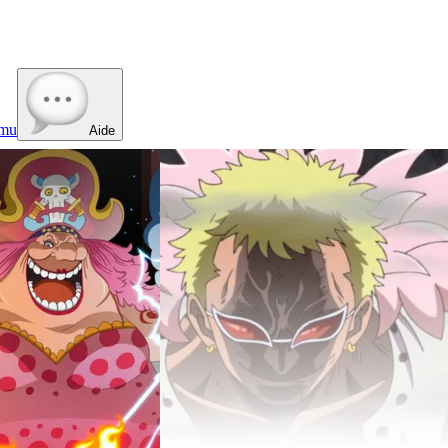
mu
Aide