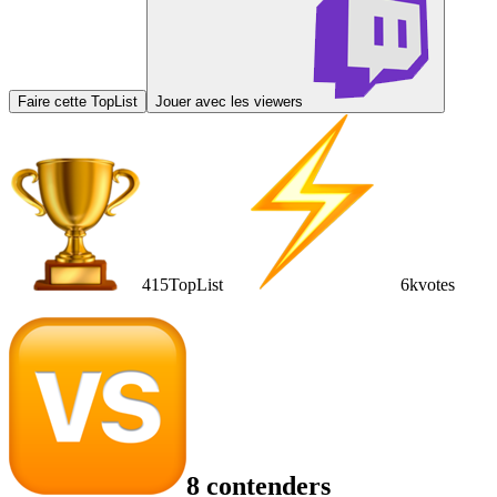
Faire cette TopList
Jouer avec les viewers
415
TopList
6k
votes
8 contenders