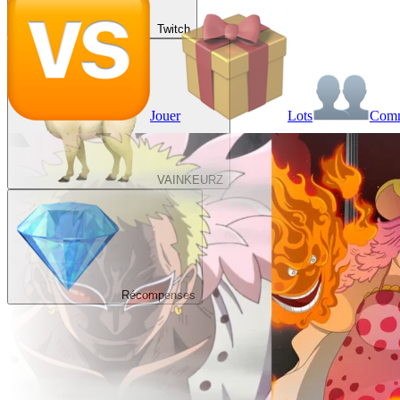
Twitch
Jouer
Lots
Com
VAINKEURZ
Récompenses