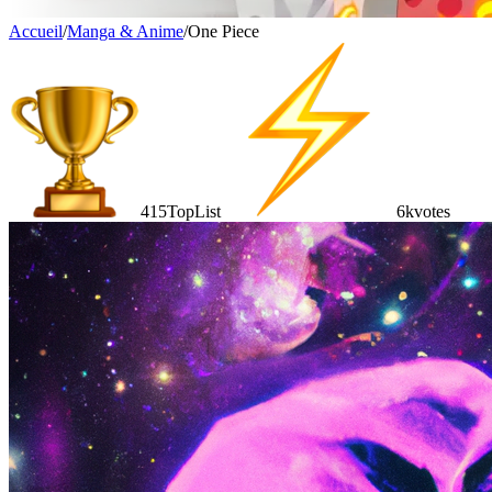
Accueil
/
Manga & Anime
/
One Piece
415
TopList
6k
votes