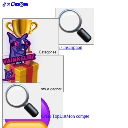
＋
Créer une TopList
Connexion / Inscription
Catégories
Lots à gagner
Créer TopList
Mon compte