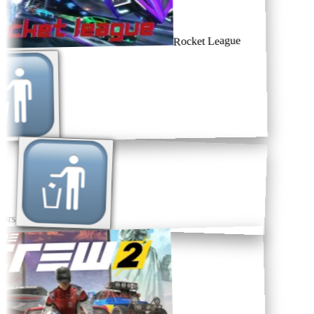
Rocket League
ars