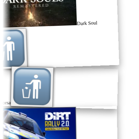
Dark Soul
orsa