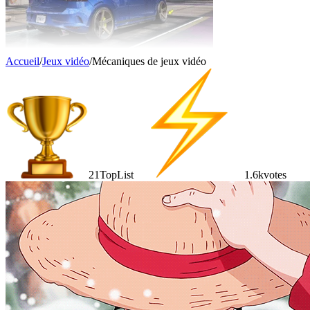
Accueil
/
Jeux vidéo
/
Mécaniques de jeux vidéo
21
TopList
1.6k
votes