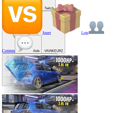
Twitch
Jouer
Lots
Commu
Aide
VAINKEURZ
Récompenses