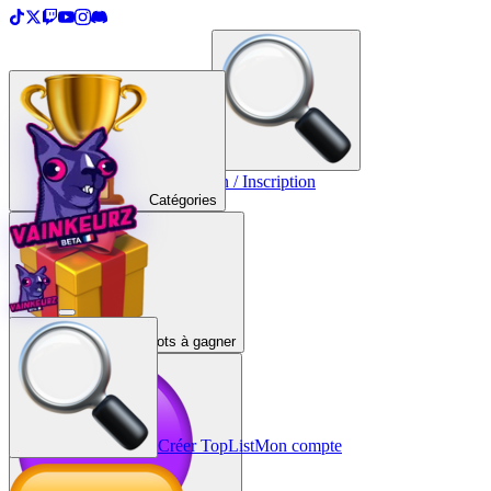
＋
Créer une TopList
Connexion / Inscription
Catégories
Lots à gagner
Créer TopList
Mon compte