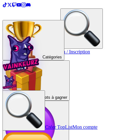
＋
Créer une TopList
Connexion / Inscription
Catégories
Lots à gagner
Créer TopList
Mon compte