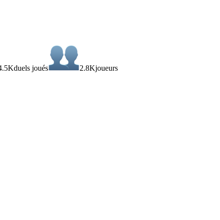
4.5K
duels joués
2.8K
joueurs