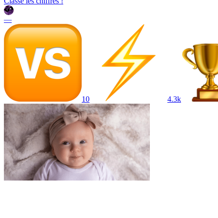
Classe les chiffres !
—
10
4.3k