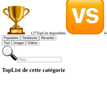
127
TopList disponibles
6
Populaires
Tendances
Récentes
Tout
Images
Vidéos
TopList de cette catégorie
1
1
10
10
2
2
3