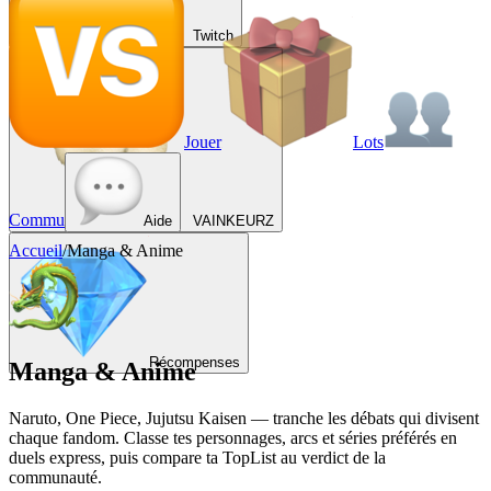
Twitch
Jouer
Lots
Commu
Aide
VAINKEURZ
Accueil
/
Manga & Anime
Récompenses
Manga & Anime
Naruto, One Piece, Jujutsu Kaisen — tranche les débats qui divisent
chaque fandom. Classe tes personnages, arcs et séries préférés en
duels express, puis compare ta TopList au verdict de la
communauté.