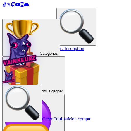
＋
Créer une TopList
Connexion / Inscription
Catégories
Lots à gagner
Créer TopList
Mon compte