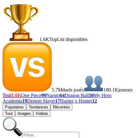
1.6K
TopList disponibles
5.7M
duels joués
180.1K
joueurs
Tout
1.6K
One Piece
99
Naruto
64
Dragon Ball
50
My Hero
Academia
19
Demon Slayer
17
Hunter x Hunter
12
Populaires
Tendances
Récentes
Tout
Images
Vidéos