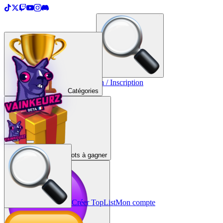
＋
Créer une TopList
Connexion / Inscription
Catégories
Lots à gagner
Créer TopList
Mon compte