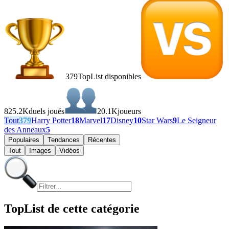
379
TopList disponibles
825.2K
duels joués
20.1K
joueurs
Tout
379
Harry Potter
18
Marvel
17
Disney
10
Star Wars
9
Le Seigneur
des Anneaux
5
Populaires
Tendances
Récentes
Tout
Images
Vidéos
TopList de cette catégorie