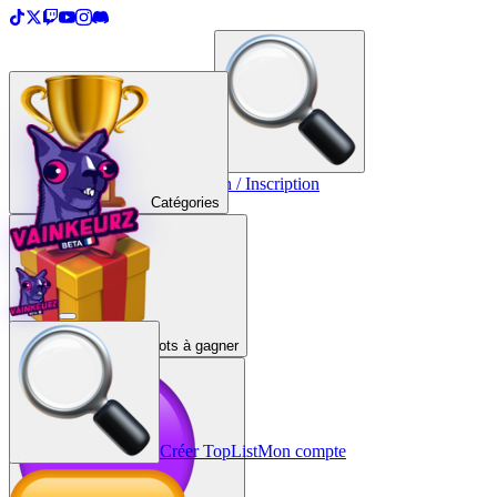
＋
Créer une TopList
Connexion / Inscription
Catégories
Lots à gagner
Créer TopList
Mon compte