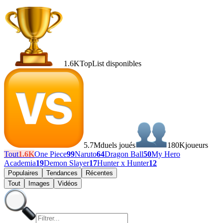
1.6K
TopList disponibles
5.7M
duels joués
180K
joueurs
Tout
1.6K
One Piece
99
Naruto
64
Dragon Ball
50
My Hero
Academia
19
Demon Slayer
17
Hunter x Hunter
12
Populaires
Tendances
Récentes
Tout
Images
Vidéos