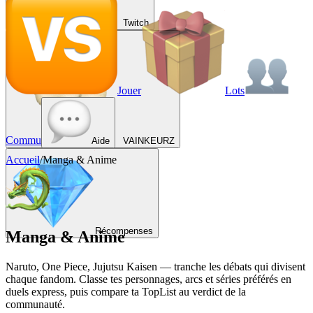
Twitch
Jouer
Lots
Commu
Aide
VAINKEURZ
Accueil
/
Manga & Anime
Récompenses
Manga & Anime
Naruto, One Piece, Jujutsu Kaisen — tranche les débats qui divisent
chaque fandom. Classe tes personnages, arcs et séries préférés en
duels express, puis compare ta TopList au verdict de la
communauté.