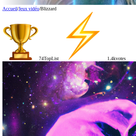
Accueil
/
Jeux vidéo
/
Blizzard
74
TopList
1.4k
votes