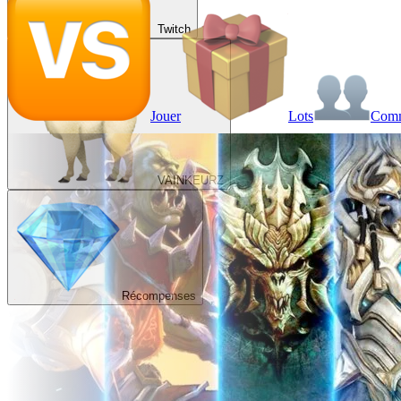
Twitch
Jouer
Lots
Com
VAINKEURZ
Récompenses