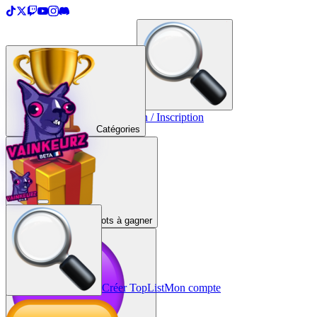
＋
Créer une TopList
Connexion / Inscription
Catégories
Lots à gagner
Créer TopList
Mon compte