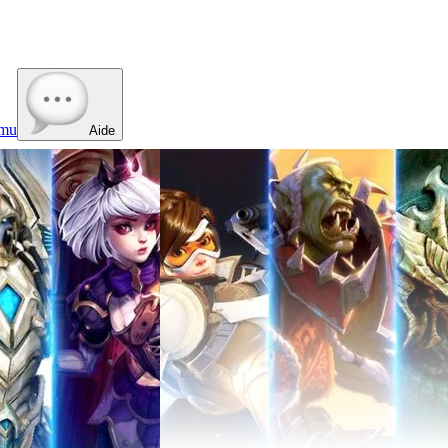
mu
Aide