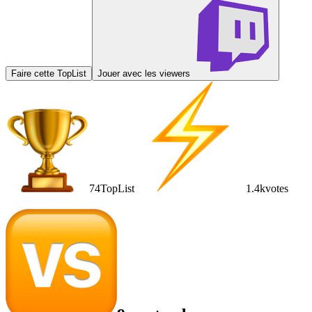
Faire cette TopList
Jouer avec les viewers
74
TopList
1.4k
votes