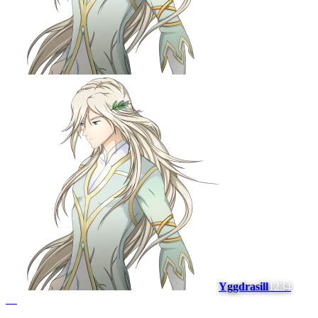
Yggdrasill
1234
#
7