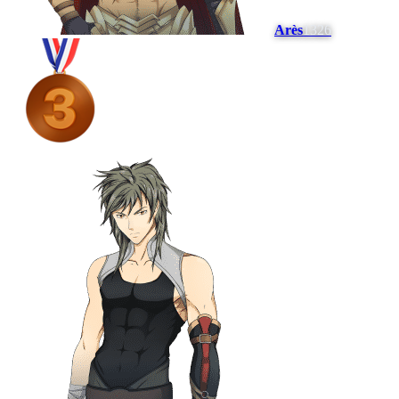
Arès
1326