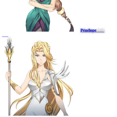
Pénélope
1182
#
13