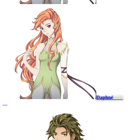
Daphné
1215
#
9