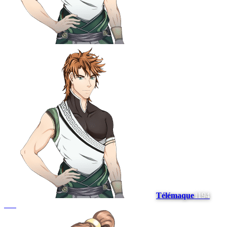
Télémaque
1194
#
12