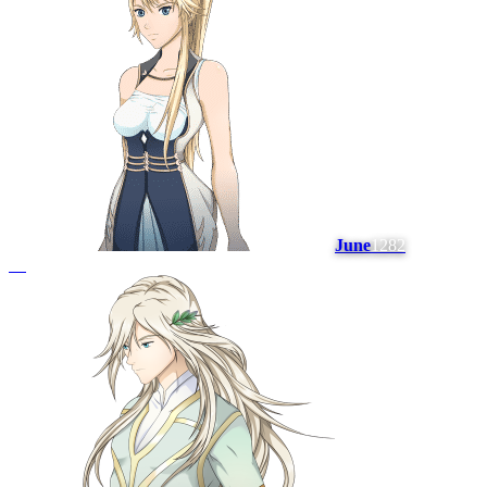
June
1282
#
6