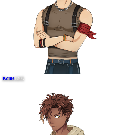
Kome
1205
#
10