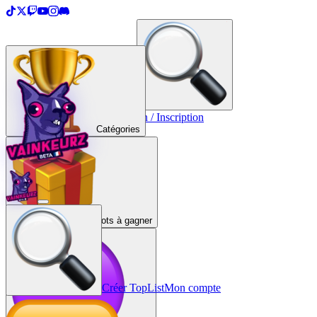
＋
Créer une TopList
Connexion / Inscription
Catégories
Lots à gagner
Créer TopList
Mon compte