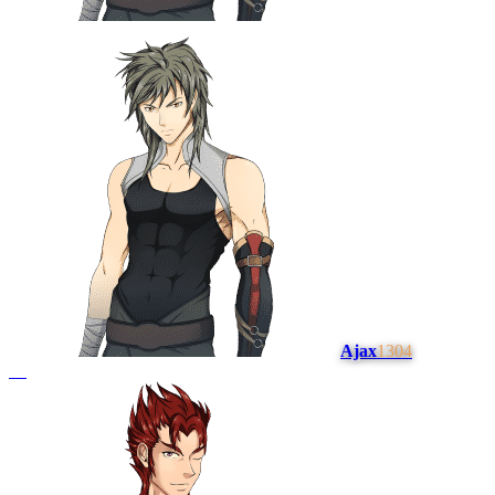
Ajax
1304
#
4