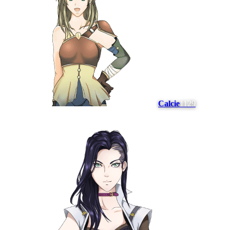
Calcie
1129
#
16