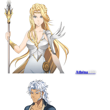
Athéna
1159
#
14