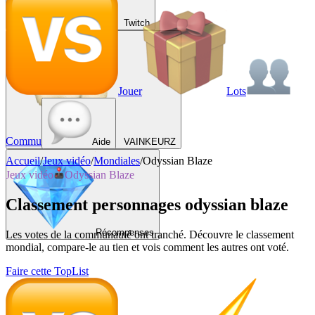
Twitch
Jouer
Lots
Commu
Aide
VAINKEURZ
Accueil
/
Jeux vidéo
/
Mondiales
/
Odyssian Blaze
Jeux vidéo
Odyssian Blaze
Classement personnages odyssian blaze
Récompenses
Les votes de la communauté ont tranché. Découvre le classement
mondial, compare-le au tien et vois comment les autres ont voté.
Faire cette TopList