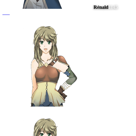
Rénald
1145
#
15