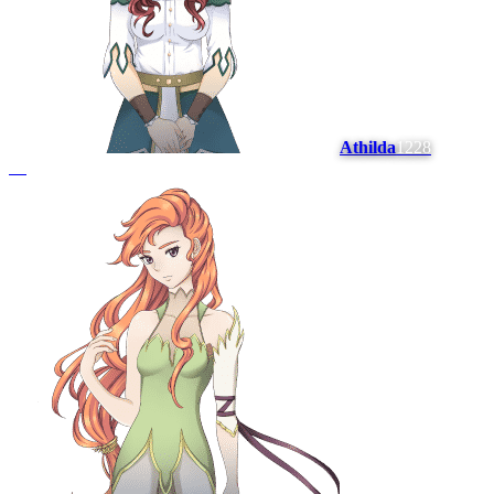
Athilda
1228
#
8