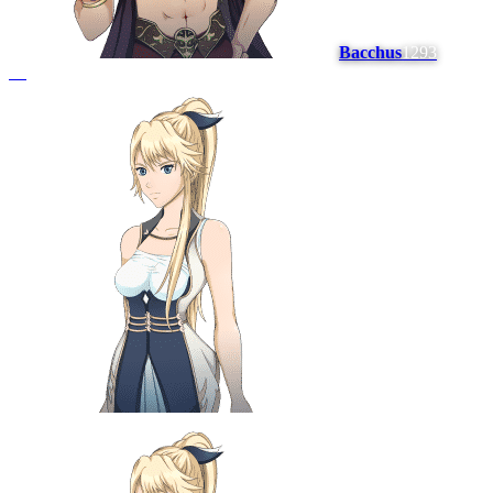
Bacchus
1293
#
5