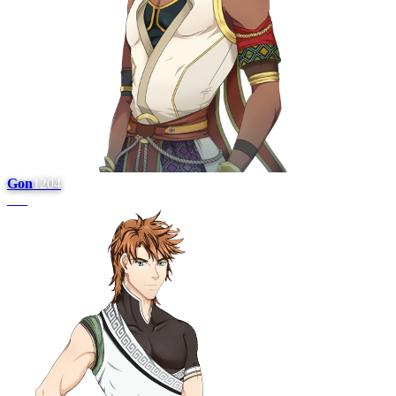
Gon
1204
#
11