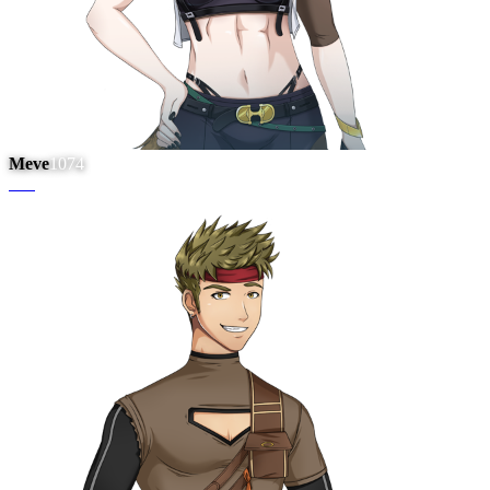
Meve
1074
#
17