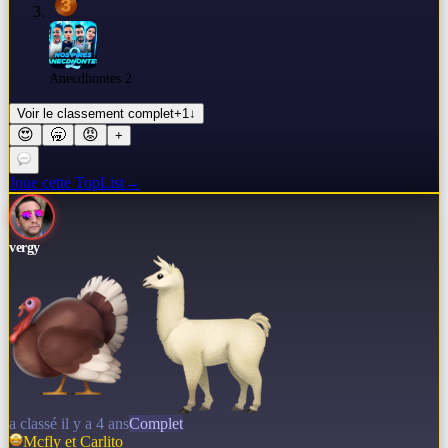
Anecdhontes 2
Voir le classement complet
+
1
↓
😍
🥱
😡
+
Joue cette TopList
→
vergy
a classé il y a 4 ans
Complet
Mcfly et Carlito