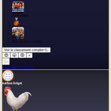
Anecdates
Pires anecdotes sexuelles
Voir le classement complet
+
1
↓
😍
🥱
😡
+
Joue cette TopList
→
nathan-brigot