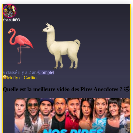
chaoui093
a classé il y a 2 ans
Complet
Mcfly et Carlito
Q
uelle est la meilleure vidéo des Pires Anecdotes ? 🤣