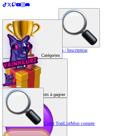
＋
Créer une TopList
Connexion / Inscription
Catégories
Lots à gagner
Créer TopList
Mon compte