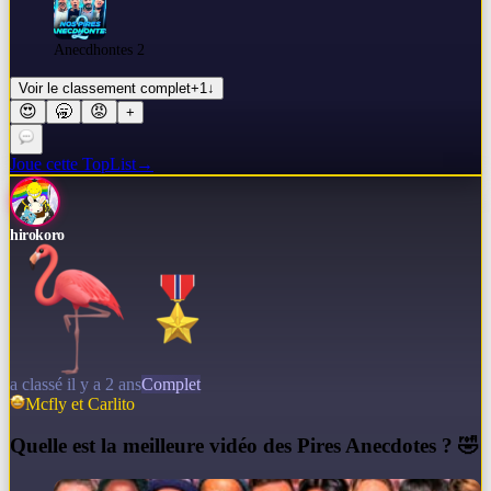
Anecdhontes 2
Voir le classement complet
+
1
↓
😍
🥱
😡
+
Joue cette TopList
→
hirokoro
a classé il y a 2 ans
Complet
Mcfly et Carlito
Q
uelle est la meilleure vidéo des Pires Anecdotes ? 🤣