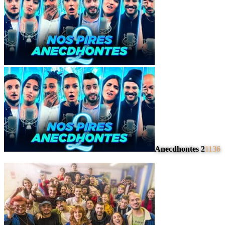
Anecdhontes 2
1136
#
4