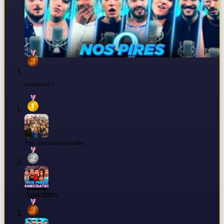
Anecdhontes 2
Pires anecdotes sexuelles
Anecdates