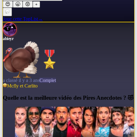
😍
🥱
😡
+
Joue cette TopList
→
abieyr
a classé il y a 3 ans
Complet
Mcfly et Carlito
Q
uelle est la meilleure vidéo des Pires Anecdotes ? 🤣