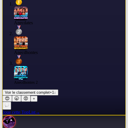
Anecdates
Anecdhontes
Anecdhontes 2
Voir le classement complet
+
1
↓
😍
🥱
😡
+
Joue cette TopList
→