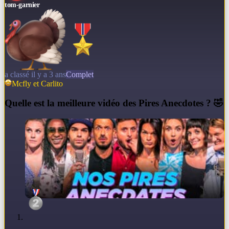
tom-garnier
a classé il y a 3 ans
Complet
Mcfly et Carlito
Q
uelle est la meilleure vidéo des Pires Anecdotes ? 🤣