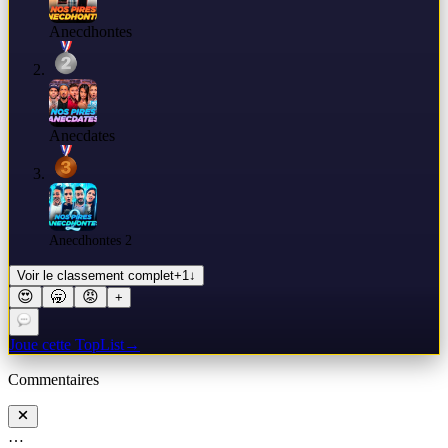
Anecdhontes
Anecdates
Anecdhontes 2
Voir le classement complet
+
1
↓
😍
🥱
😡
+
Joue cette TopList
→
Commentaires
…