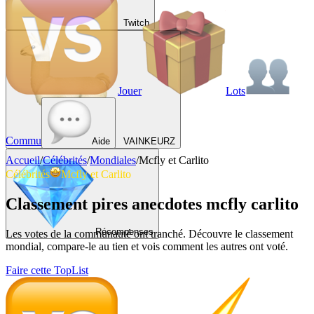
Twitch
Jouer
Lots
Commu
Aide
VAINKEURZ
Accueil
/
Célébrités
/
Mondiales
/
Mcfly et Carlito
Célébrités
Mcfly et Carlito
Classement pires anecdotes mcfly carlito
Récompenses
Les votes de la communauté ont tranché. Découvre le classement
mondial, compare-le au tien et vois comment les autres ont voté.
Faire cette TopList