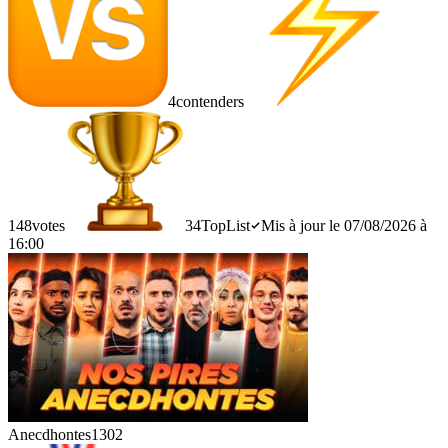
4
contenders
148
votes
34
TopList
Mis à jour le 07/08/2026 à
16:00
Anecdhontes
1302