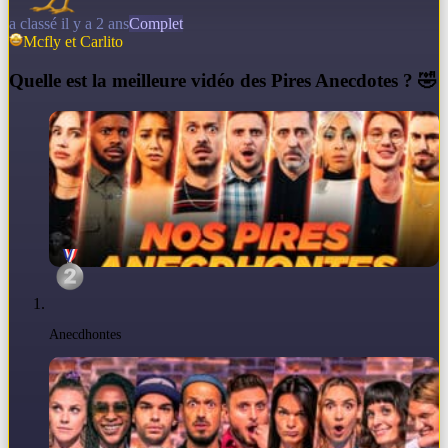
a classé il y a 2 ans
Complet
Mcfly et Carlito
Q
uelle est la meilleure vidéo des Pires Anecdotes ? 🤣
Anecdhontes