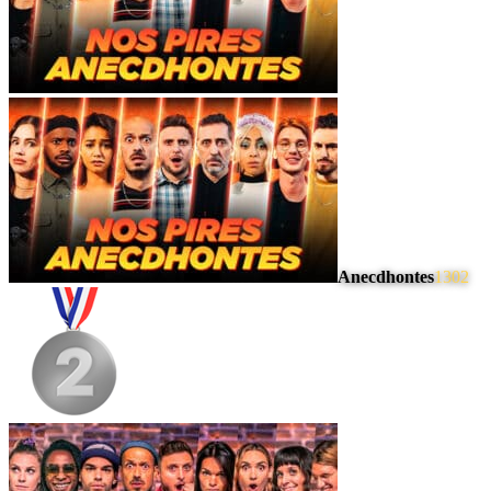
Anecdhontes
1302