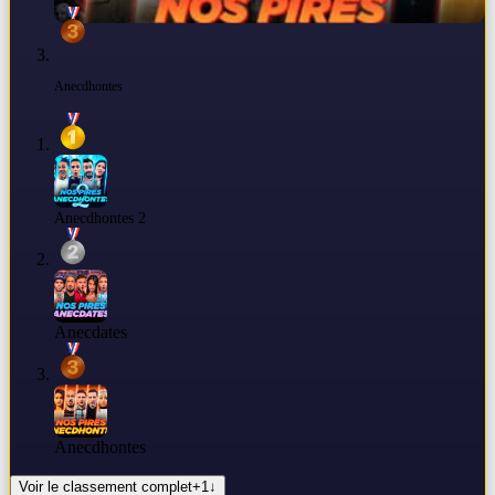
Anecdhontes
Anecdhontes 2
Anecdates
Anecdhontes
Voir le classement complet
+
1
↓