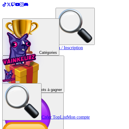
＋
Créer une TopList
Connexion / Inscription
Catégories
Lots à gagner
Créer TopList
Mon compte