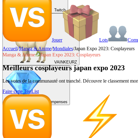
Twitch
Jouer
Lots
Com
Accueil
/
Manga & Anime
/
Mondiales
/
Japan Expo 2023: Cosplayeurs
Manga & Anime
Japan Expo 2023: Cosplayeurs
VAINKEURZ
Meilleurs cosplayeurs japan expo 2023
Les votes de la communauté ont tranché. Découvre le classement mondi
Faire cette TopList
Récompenses