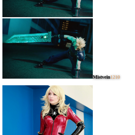
Mistvein
1210
#
4