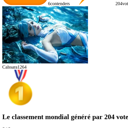
6
contenders
204
vot
Calssara
1264
Le classement mondial généré par 204 vot