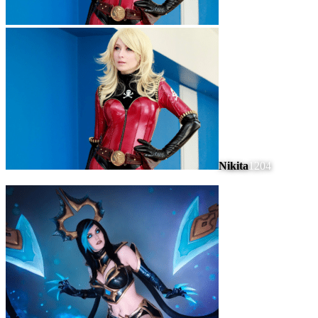
Nikita
1204
#
5