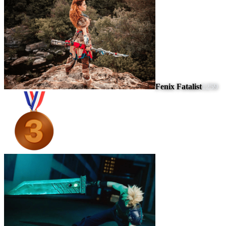
Fenix Fatalist
1259