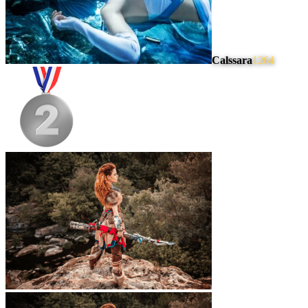
Calssara
1264