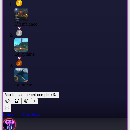
L’Ambiance
Le Rythme
La Survie
Voir le classement complet
+
3
↓
😍
🥱
😡
+
Joue cette TopList
→