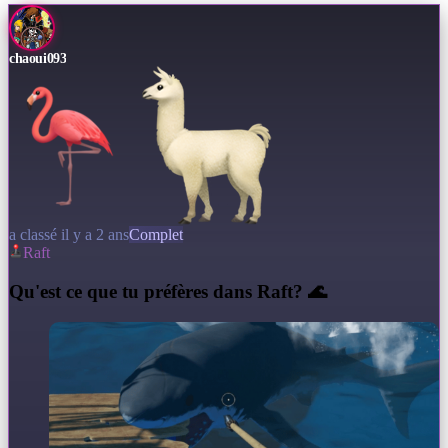
chaoui093
a classé il y a 2 ans
Complet
Raft
Q
u'est ce que tu préfères dans Raft? 🌊