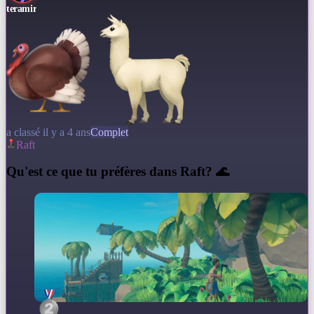
teramir
a classé il y a 4 ans
Complet
Raft
Q
u'est ce que tu préfères dans Raft? 🌊