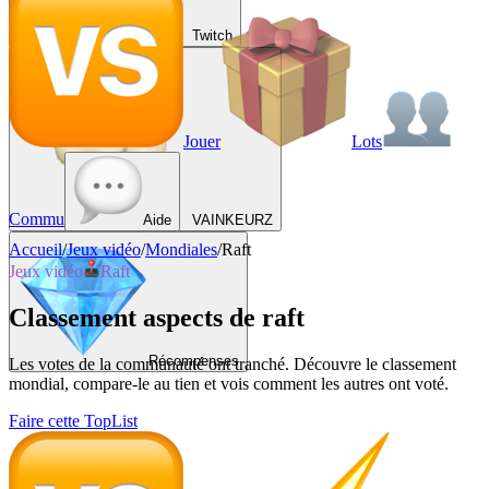
Twitch
Jouer
Lots
Commu
Aide
VAINKEURZ
Accueil
/
Jeux vidéo
/
Mondiales
/
Raft
Jeux vidéo
Raft
Classement aspects de raft
Récompenses
Les votes de la communauté ont tranché. Découvre le classement
mondial, compare-le au tien et vois comment les autres ont voté.
Faire cette TopList