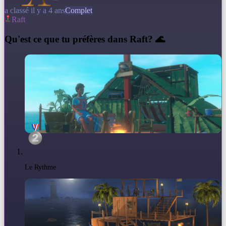
a classé il y a 4 ans
Complet
Raft
Q
u'est ce que tu préfères dans Raft? 🌊
Le Rythme