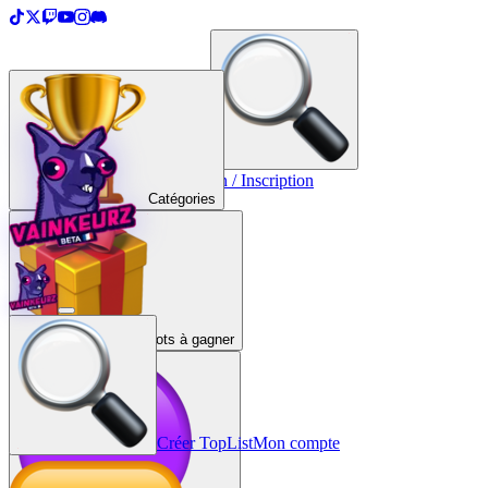
＋
Créer une TopList
Connexion / Inscription
Catégories
Lots à gagner
Créer TopList
Mon compte