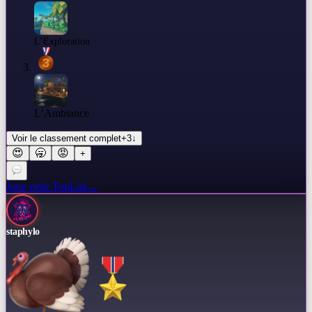
L’Exploration
L’Ambiance
Voir le classement complet
+
3
↓
😍
🥱
😡
+
Joue cette TopList
→
staphylo