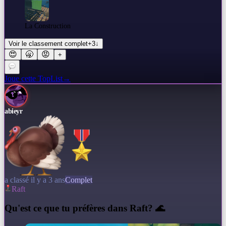
La Construction
Voir le classement complet
+
3
↓
😍
🥱
😡
+
Joue cette TopList
→
abieyr
a classé il y a 3 ans
Complet
Raft
Q
u'est ce que tu préfères dans Raft? 🌊