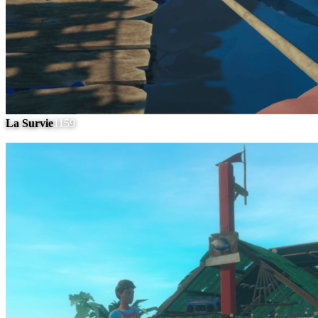
La Survie
1159
#
6