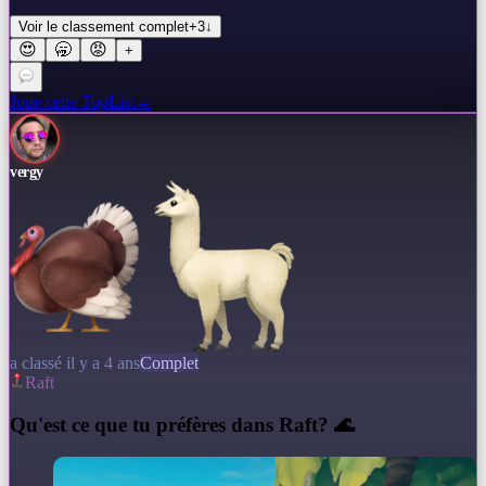
Voir le classement complet
+
3
↓
😍
🥱
😡
+
Joue cette TopList
→
vergy
a classé il y a 4 ans
Complet
Raft
Q
u'est ce que tu préfères dans Raft? 🌊