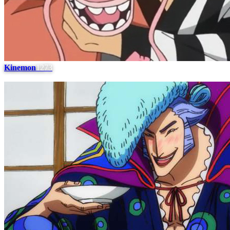
Kinemon
1273
#
5