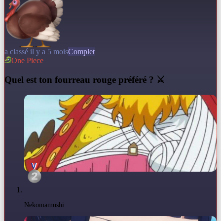
a classé il y a 5 mois
Complet
One Piece
Q
uel est ton fourreau rouge préféré ? ⚔️
Nekomamushi