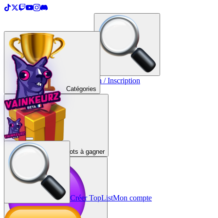
＋
Créer une TopList
Connexion / Inscription
Catégories
Lots à gagner
Créer TopList
Mon compte