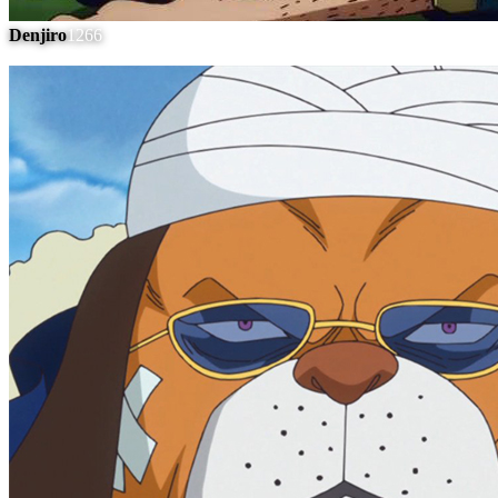
Denjiro
1266
#
6