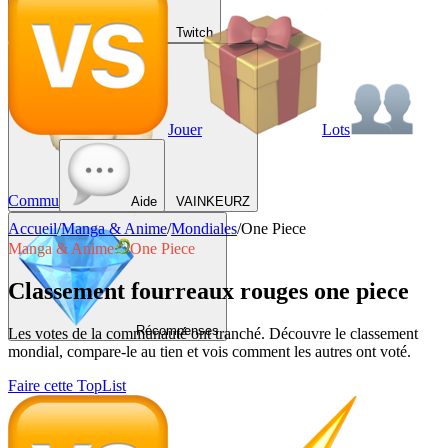
Twitch
Jouer
Lots
Commu
Aide
VAINKEURZ
Accueil
/
Manga & Anime
/
Mondiales
/
One Piece
Manga & Anime
One Piece
Classement fourreaux rouges one piece
Récompenses
Les votes de la communauté ont tranché. Découvre le classement
mondial, compare-le au tien et vois comment les autres ont voté.
Faire cette TopList