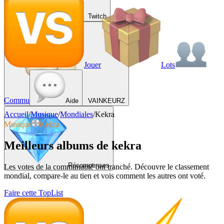
Twitch
Jouer
Lots
Commu
Aide
VAINKEURZ
Accueil
/
Musique
/
Mondiales
/
Kekra
Musique
Kekra
Meilleurs albums de kekra
Récompenses
Les votes de la communauté ont tranché. Découvre le classement
mondial, compare-le au tien et vois comment les autres ont voté.
Faire cette TopList