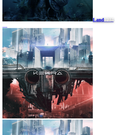
Land
1234
#
5