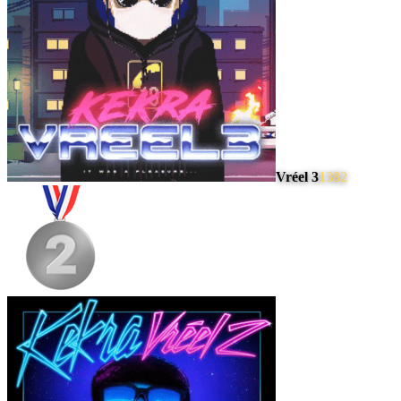
Vréel 3
1382