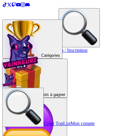
＋
Créer une TopList
Connexion / Inscription
Catégories
Lots à gagner
Créer TopList
Mon compte