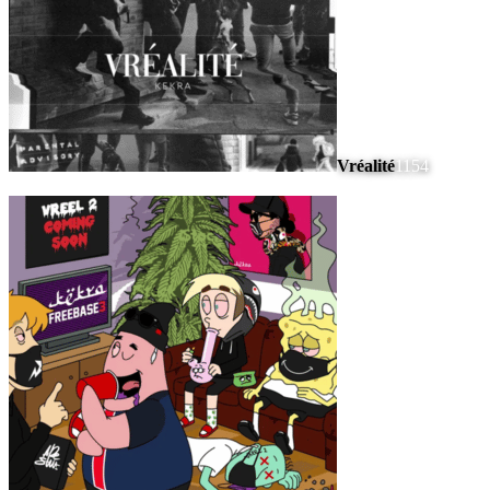
Vréalité
1154
#
8