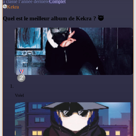
a classé l’année dernière
Complet
Kekra
Q
uel est le meilleur album de Kekra ? 🥷
Vréel