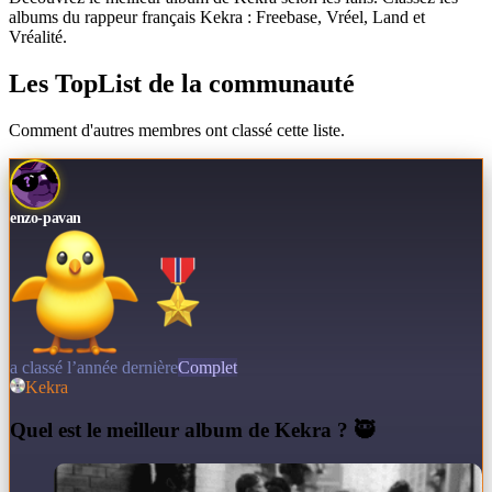
albums du rappeur français Kekra : Freebase, Vréel, Land et
Vréalité.
Les TopList de la communauté
Comment d'autres membres ont classé cette liste.
enzo-pavan
a classé l’année dernière
Complet
Kekra
Q
uel est le meilleur album de Kekra ? 🥷