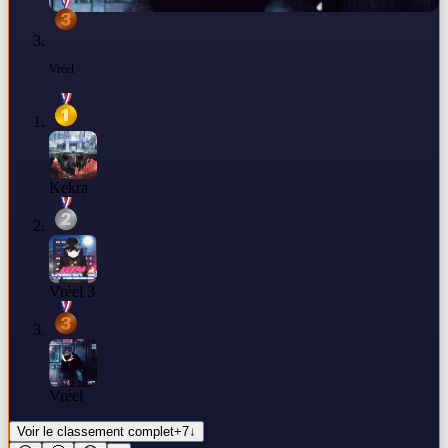
Vréel
Kekra
Vréel 3
Vréel
Voir le classement complet
+
7
↓