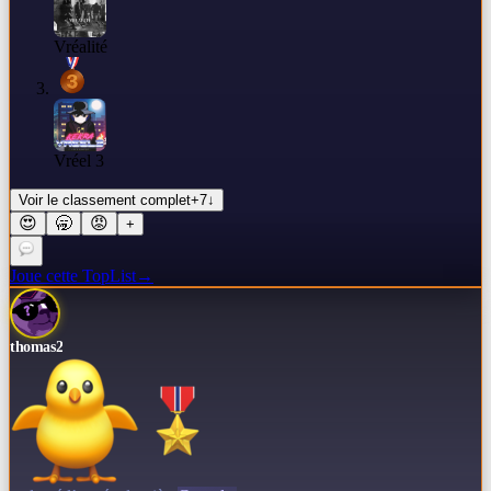
Vréalité
Vréel 3
Voir le classement complet
+
7
↓
😍
🥱
😡
+
Joue cette TopList
→
thomas2