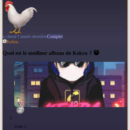
a classé l’année dernière
Complet
Kekra
Q
uel est le meilleur album de Kekra ? 🥷
Vréel 3