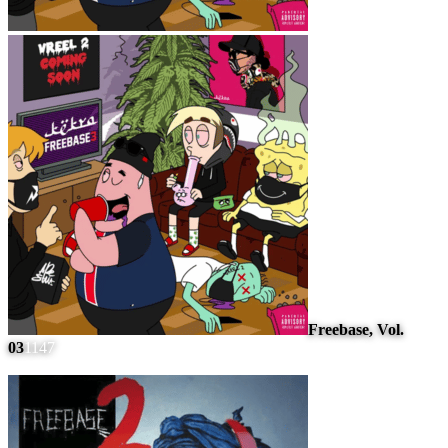
Freebase, Vol.
03
1147
#
9