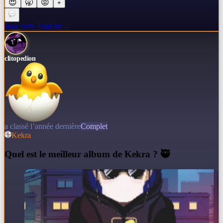
😍
🥱
😡
+
Joue cette TopList
→
clitopedion
a classé l’année dernière
Complet
Kekra
Q
uel est le meilleur album de Kekra ? 🥷