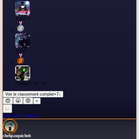
Vréel 3
Vréel
Freebase, Vol. 04
Voir le classement complet
+
7
↓
😍
🥱
😡
+
Joue cette TopList
→
chehpasquicheh