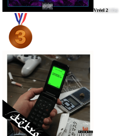
Vréel 2
1354