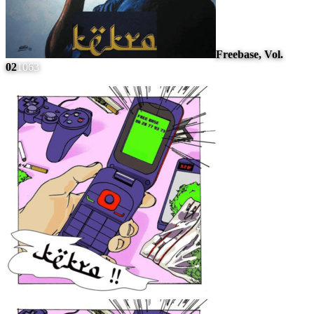
Freebase, Vol.
02
1063
#
10