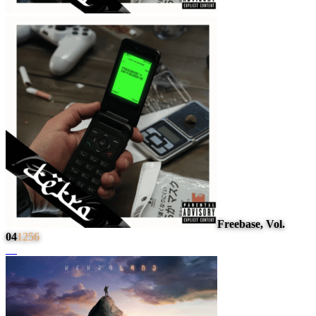
Freebase, Vol.
04
1256
#
4