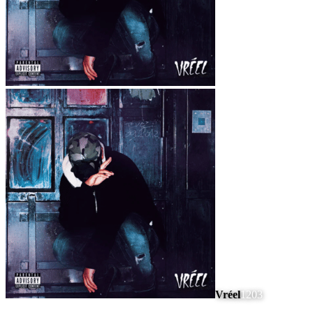
Vréel
1203
#
7