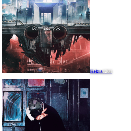
Kekra
1204
#
6