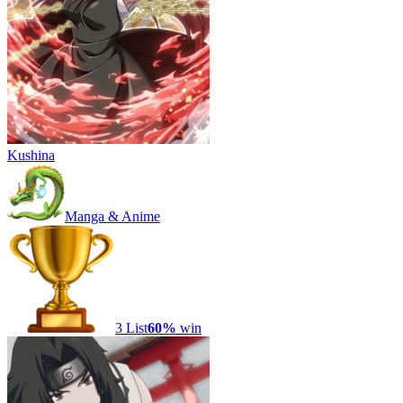
Kushina
Manga & Anime
3
List
60
%
win