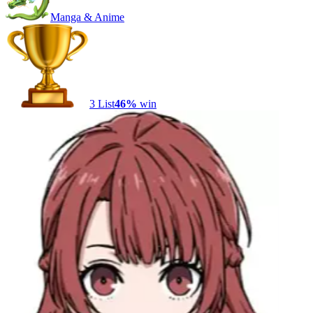
Manga & Anime
3
List
46
%
win