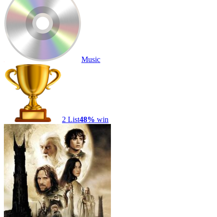
Music
2
List
48
%
win