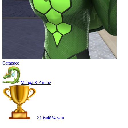
Carapace
Manga & Anime
2
List
48
%
win