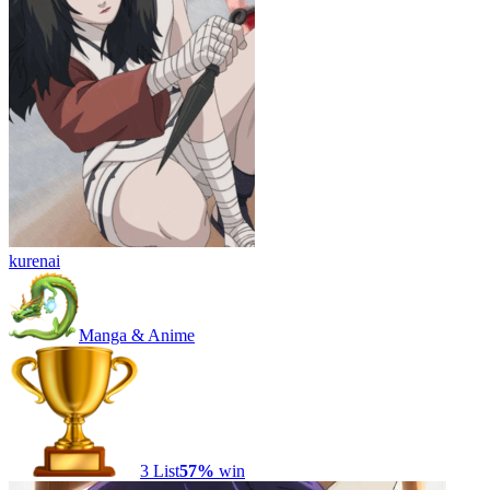
kurenai
Manga & Anime
3
List
57
%
win