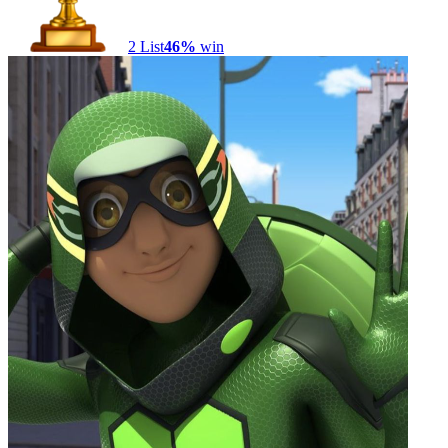
2
List
46
%
win