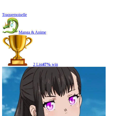
Traquemoiselle
Manga & Anime
2
List
47
%
win