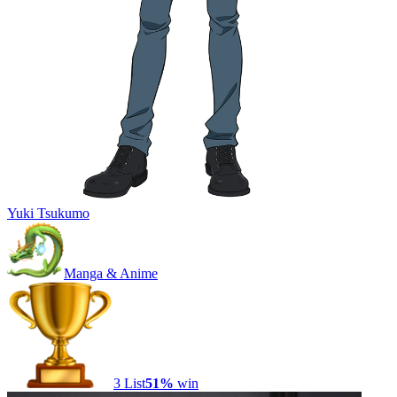
Yuki Tsukumo
Manga & Anime
3
List
51
%
win