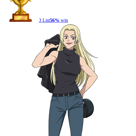
3
List
56
%
win