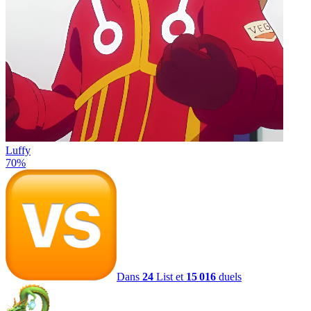
Luffy
70
%
Dans
24
List et
15 016
duels