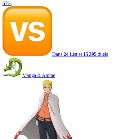
67
%
Dans
24
List et
15 395
duels
Manga & Anime