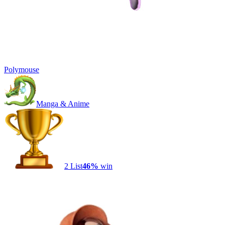
Polymouse
Manga & Anime
2
List
46
%
win