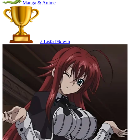
Manga & Anime
2
List
51
%
win