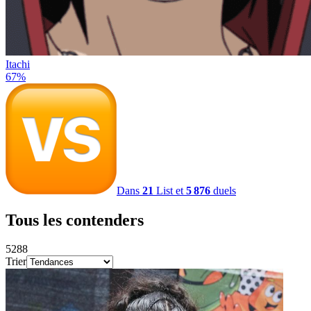
Itachi
67
%
Dans
21
List et
5 876
duels
Tous les contenders
5288
Trier