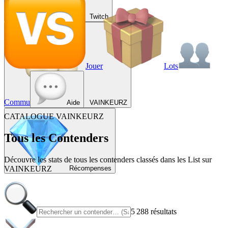
Twitch
Jouer
Lots
Commu
Aide
VAINKEURZ
CATALOGUE VAINKEURZ
Tous les
Contenders
Découvre les stats de tous les contenders classés dans les List sur
VAINKEURZ
Récompenses
5 288 résultats