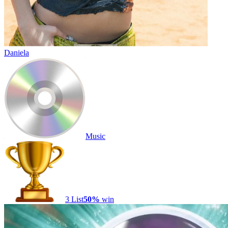
Daniela
Music
3
List
50
%
win