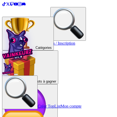
＋
Créer une TopList
Connexion / Inscription
Catégories
Lots à gagner
Créer TopList
Mon compte