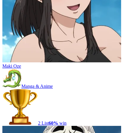
Maki Oze
Manga & Anime
2
List
60
%
win