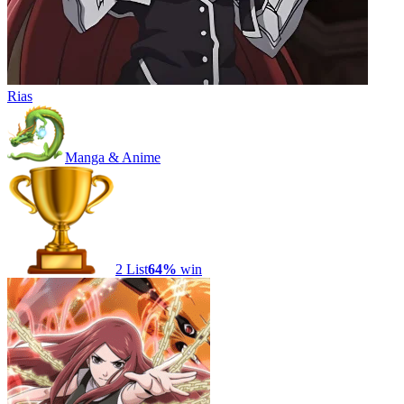
Rias
Manga & Anime
2
List
64
%
win