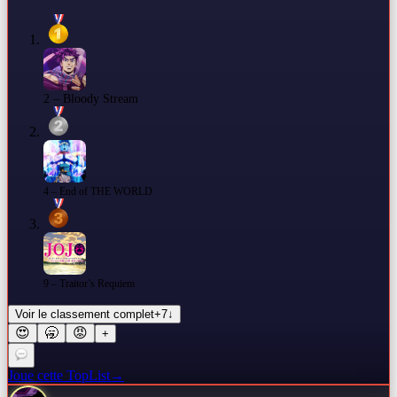
2 – Bloody Stream
4 – End of THE WORLD
9 – Traitor’s Requiem
Voir le classement complet
+
7
↓
😍
🥱
😡
+
Joue cette TopList
→