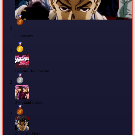
7 – Great Days
1 – Sono Chino Sadame
3 – Stand Proud
7 – Great Days