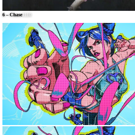
6 – Chase
1110
#
10