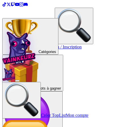
＋
Créer une TopList
Connexion / Inscription
Catégories
Lots à gagner
Créer TopList
Mon compte