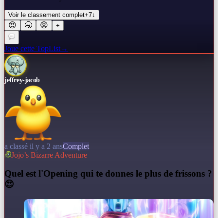
Voir le classement complet
+
7
↓
😍
🥱
😡
+
Joue cette TopList
→
jeffrey-jacob
a classé il y a 2 ans
Complet
Jojo’s Bizarre Adventure
Q
uel est l'Opening qui te donnes le plus de frissons ?
😍