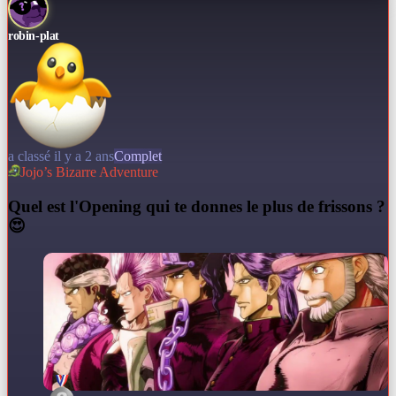
robin-plat
a classé il y a 2 ans
Complet
Jojo’s Bizarre Adventure
Q
uel est l'Opening qui te donnes le plus de frissons ?
😍