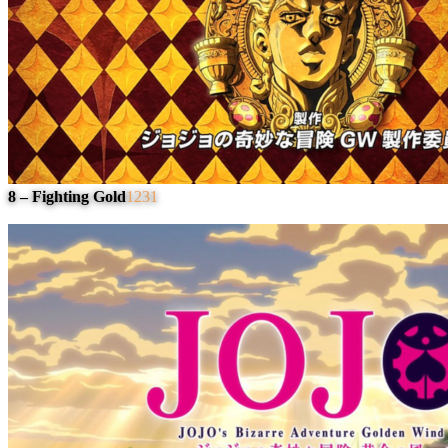
8 – Fighting Gold
1231
#
4