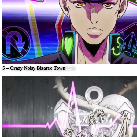
5 – Crazy Noisy Bizarre Town
1174
#
9