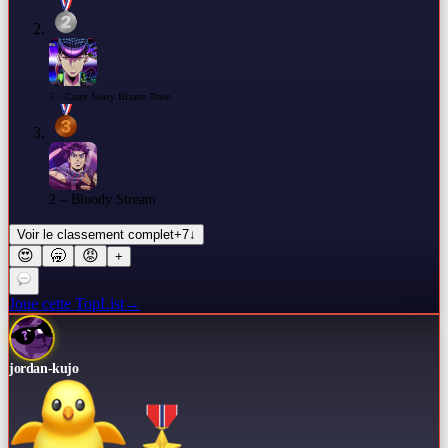
5 – Crazy Noisy Bizarre Town
2 – Bloody Stream
Voir le classement complet
+
7
↓
😍
🥱
😡
+
Joue cette TopList
→
jordan-kujo