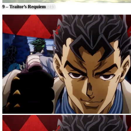
9 – Traitor’s Requiem
1215
#
5