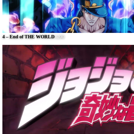
4 – End of THE WORLD
1200
#
7