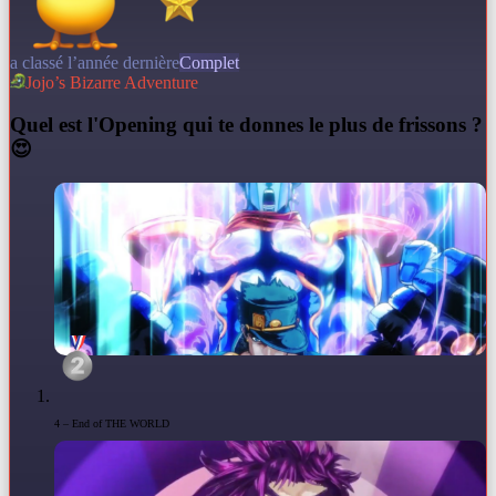
a classé l’année dernière
Complet
Jojo’s Bizarre Adventure
Q
uel est l'Opening qui te donnes le plus de frissons ?
😍
4 – End of THE WORLD