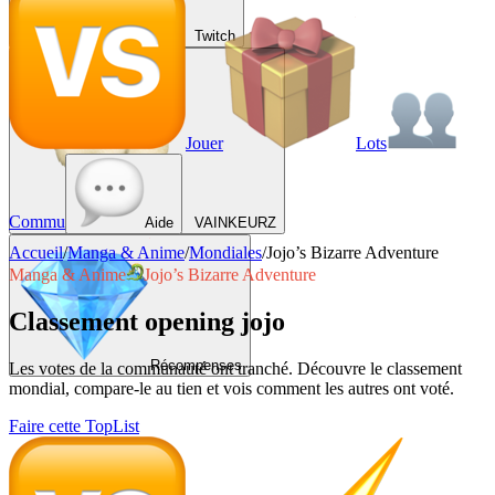
Twitch
Jouer
Lots
Commu
Aide
VAINKEURZ
Accueil
/
Manga & Anime
/
Mondiales
/
Jojo’s Bizarre Adventure
Manga & Anime
Jojo’s Bizarre Adventure
Classement opening jojo
Récompenses
Les votes de la communauté ont tranché. Découvre le classement
mondial, compare-le au tien et vois comment les autres ont voté.
Faire cette TopList