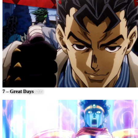
7 – Great Days
1205
#
6