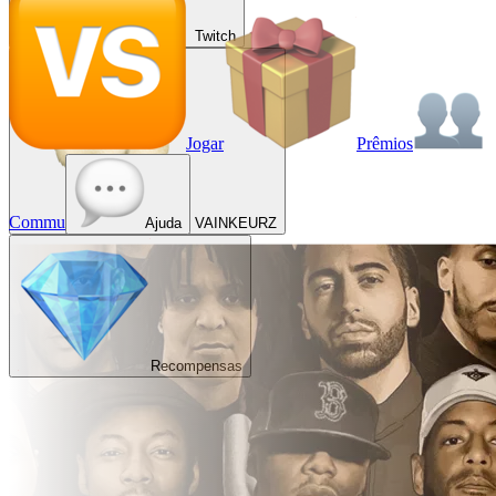
Twitch
Jogar
Prêmios
Commu
Ajuda
VAINKEURZ
Recompensas