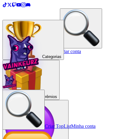
＋
Criar uma TopList
Entrar / Criar conta
Categorias
Prêmios
Criar TopList
Minha conta