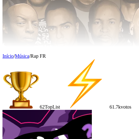
Início
/
Música
/
Rap FR
62
TopList
61.7k
votos