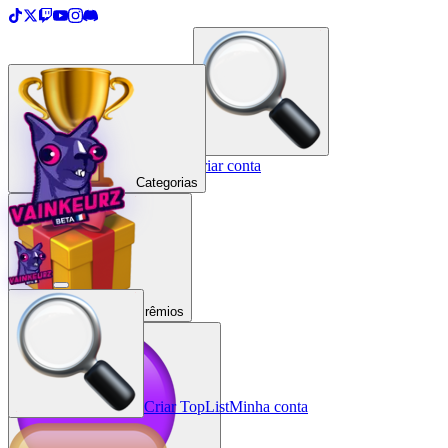
＋
Criar uma TopList
Entrar / Criar conta
Categorias
Prêmios
Criar TopList
Minha conta