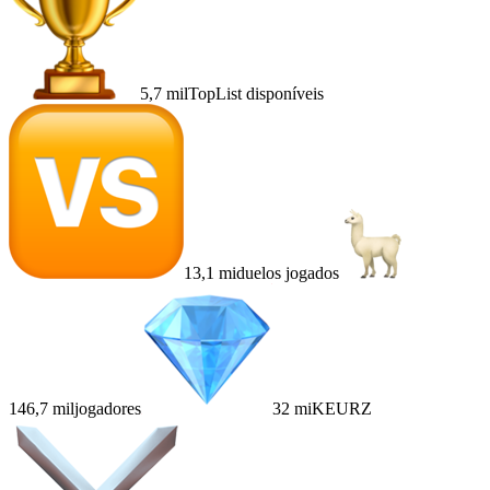
5,7 mil
TopList disponíveis
13,1 mi
duelos jogados
146,7 mil
jogadores
32 mi
KEURZ